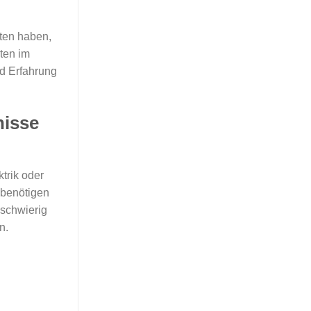
äten haben,
ten im
d Erfahrung
nisse
trik oder
 benötigen
 schwierig
n.