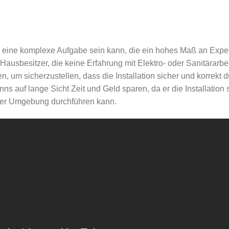
s eine komplexe Aufgabe sein kann, die ein hohes Maß an Exper
 Hausbesitzer, die keine Erfahrung mit Elektro- oder Sanitärarbe
 um sicherzustellen, dass die Installation sicher und korrekt d
ns auf lange Sicht Zeit und Geld sparen, da er die Installation 
n der Umgebung durchführen kann.