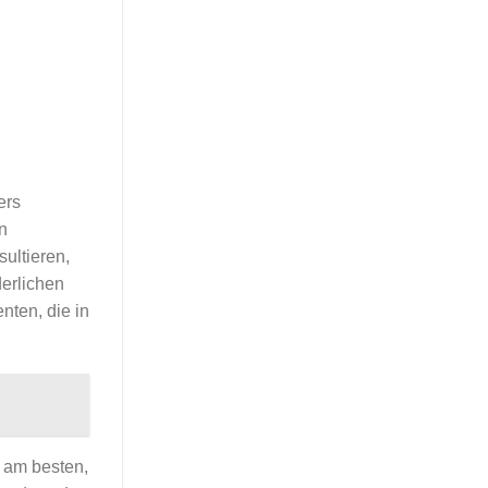
ers
n
sultieren,
derlichen
nten, die in
r am besten,