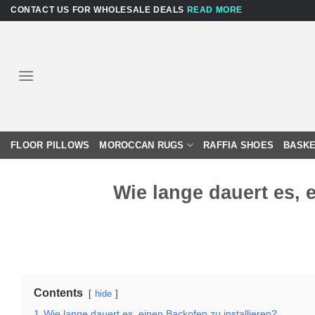
Skip
CONTACT US FOR WHOLESALE DEALS
READ MORE
to
content
FLOOR PILLOWS
MOROCCAN RUGS
RAFFIA SHOES
BASKE
Wie lange dauert es, 
Contents
hide
1
Wie lange dauert es, einen Backofen zu installieren?