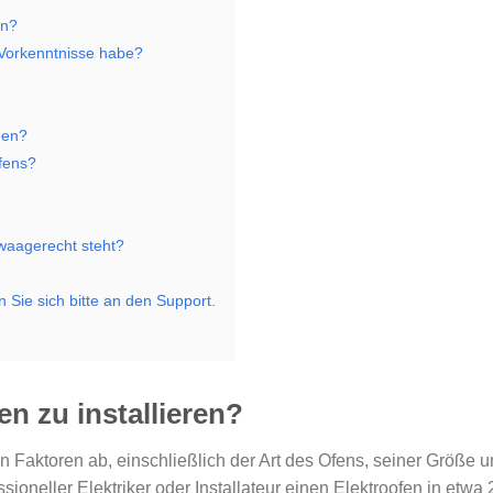
en?
e Vorkenntnisse habe?
den?
Ofens?
 waagerecht steht?
Sie sich bitte an den Support.
n zu installieren?
 Faktoren ab, einschließlich der Art des Ofens, seiner Größe u
ssioneller Elektriker oder Installateur einen Elektroofen in etwa