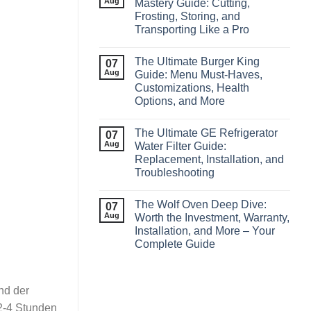
Aug
Mastery Guide: Cutting,
Frosting, Storing, and
Transporting Like a Pro
The Ultimate Burger King
07
Aug
Guide: Menu Must‑Haves,
Customizations, Health
Options, and More
The Ultimate GE Refrigerator
07
Aug
Water Filter Guide:
Replacement, Installation, and
Troubleshooting
The Wolf Oven Deep Dive:
07
Aug
Worth the Investment, Warranty,
Installation, and More – Your
Complete Guide
nd der
 2-4 Stunden