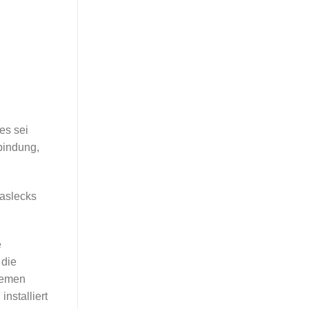
es sei
bindung,
Gaslecks
e
 die
lemen
nstalliert