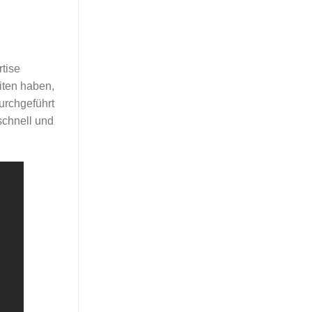
tise
iten haben,
urchgeführt
schnell und