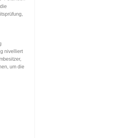
 die
itsprüfung,
g
 nivelliert
mbesitzer,
hen, um die